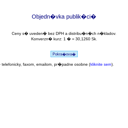
Objedn�vka publik�ci�
Ceny s� uveden� bez DPH a distribu�n�ch n�kladov.
Konverzn� kurz: 1 � = 30,1260 Sk.
elefonicky, faxom, emailom, pr�padne osobne (
kliknite sem
).