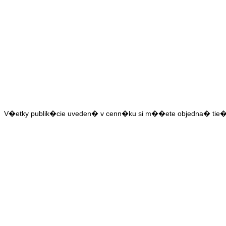
V�etky publik�cie uveden� v cenn�ku si m��ete objedna� tie� t